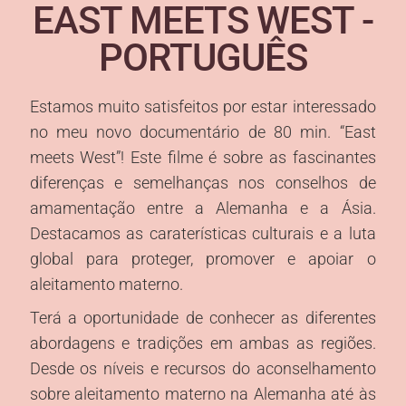
EAST MEETS WEST -
DEUTSCH
PORTUGUÊS
SPANISH
FRENCH
Estamos muito satisfeitos por estar interessado
no meu novo documentário de 80 min. “East
ITALIAN
meets West”! Este filme é sobre as fascinantes
PORTUGUESE
diferenças e semelhanças nos conselhos de
CROATIAN
amamentação entre a Alemanha e a Ásia.
Destacamos as caraterísticas culturais e a luta
RUSSIAN
global para proteger, promover e apoiar o
ARABIC
aleitamento materno.
CHINESE
Terá a oportunidade de conhecer as diferentes
abordagens e tradições em ambas as regiões.
JAPENESE
Desde os níveis e recursos do aconselhamento
KOREAN
sobre aleitamento materno na Alemanha até às