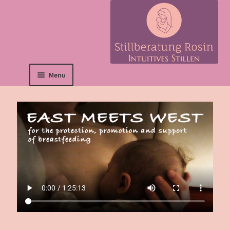
Menu
Deutsch
Home Page
About me
Prices
Contact form
Film: East Meets
West
ENGLISH